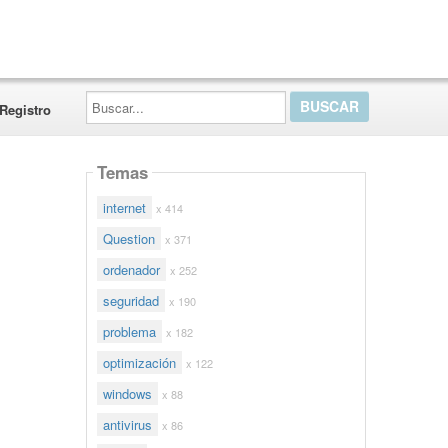
Buscar...
Registro
Temas
internet
x 414
Question
x 371
ordenador
x 252
seguridad
x 190
problema
x 182
optimización
x 122
windows
x 88
antivirus
x 86