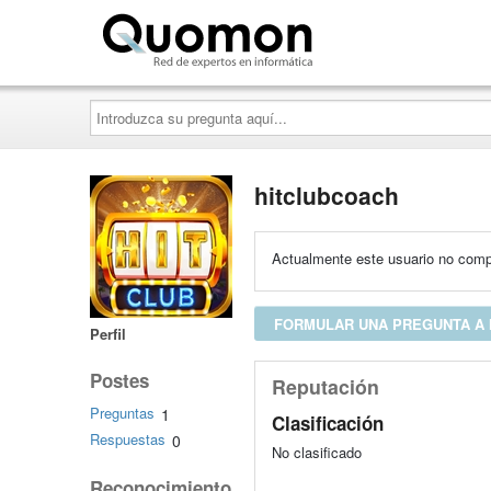
Quomon.es
Introduzca
su
pregunta
aquí...
hitclubcoach
Actualmente este usuario no compa
FORMULAR UNA PREGUNTA A
Perfil
Postes
Reputación
Preguntas
1
Clasificación
Respuestas
0
No clasificado
Reconocimiento