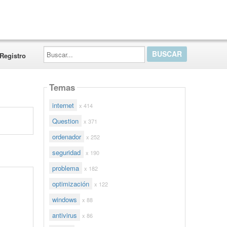
Buscar...
Registro
Temas
internet
x 414
Question
x 371
ordenador
x 252
seguridad
x 190
problema
x 182
optimización
x 122
windows
x 88
antivirus
x 86