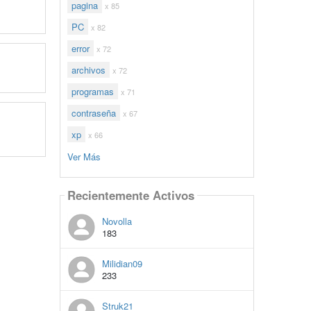
pagina
x 85
PC
x 82
error
x 72
archivos
x 72
programas
x 71
contraseña
x 67
xp
x 66
Ver Más
Recientemente Activos
Novolla
183
Milidian09
233
Struk21