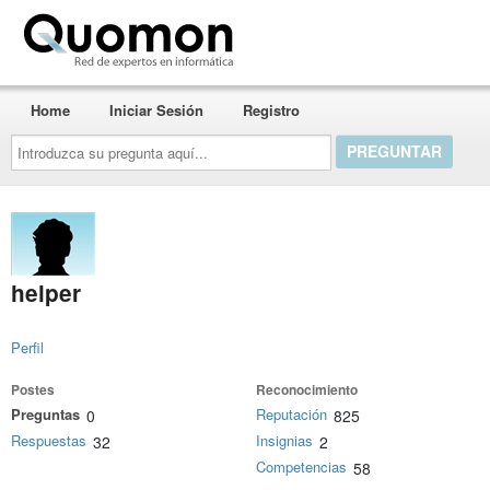
Quomon.es
Home
Iniciar Sesión
Registro
Introduzca
su
pregunta
aquí...
helper
Perfil
Postes
Reconocimiento
Preguntas
Reputación
0
825
Respuestas
Insignias
32
2
Competencias
58