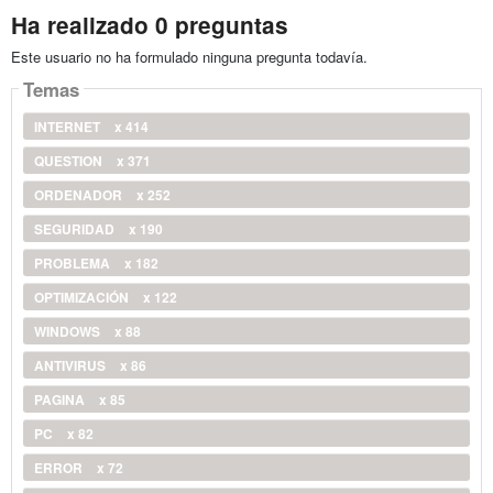
Ha realizado 0 preguntas
Este usuario no ha formulado ninguna pregunta todavía.
Temas
INTERNET
x 414
QUESTION
x 371
ORDENADOR
x 252
SEGURIDAD
x 190
PROBLEMA
x 182
OPTIMIZACIÓN
x 122
WINDOWS
x 88
ANTIVIRUS
x 86
PAGINA
x 85
PC
x 82
ERROR
x 72