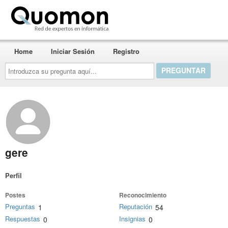
Quomon.es
Home
Iniciar Sesión
Registro
Introduzca
su
pregunta
aquí...
gere
Perfil
Postes
Reconocimiento
Preguntas
Reputación
1
54
Respuestas
Insignias
0
0