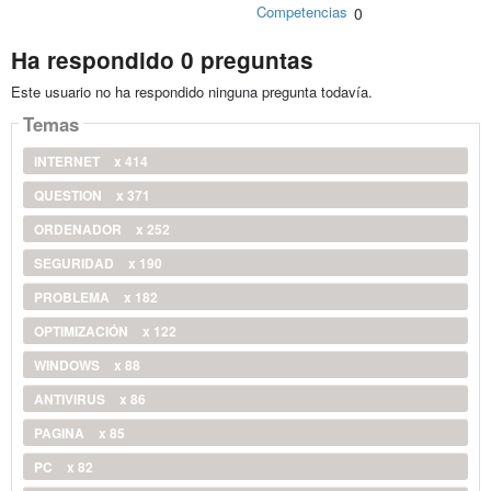
Competencias
0
Ha respondido 0 preguntas
Este usuario no ha respondido ninguna pregunta todavía.
Temas
INTERNET
x 414
QUESTION
x 371
ORDENADOR
x 252
SEGURIDAD
x 190
PROBLEMA
x 182
OPTIMIZACIÓN
x 122
WINDOWS
x 88
ANTIVIRUS
x 86
PAGINA
x 85
PC
x 82