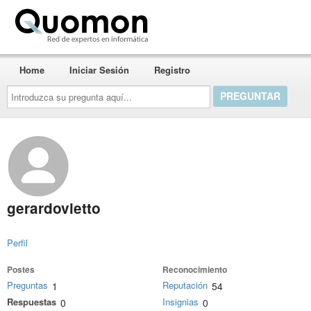
Quomon.es
Home
Iniciar Sesión
Registro
Introduzca
su
pregunta
aquí...
gerardovietto
Perfil
Postes
Reconocimiento
Preguntas
Reputación
1
54
Respuestas
Insignias
0
0