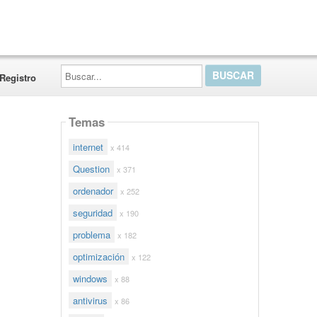
Buscar...
Registro
Temas
internet
x 414
Question
x 371
ordenador
x 252
seguridad
x 190
problema
x 182
optimización
x 122
windows
x 88
antivirus
x 86