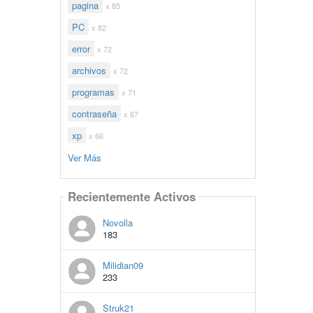
pagina
x 85
PC
x 82
error
x 72
archivos
x 72
programas
x 71
contraseña
x 67
xp
x 66
Ver Más
Recientemente Activos
Novolla
183
Milidian09
233
Struk21