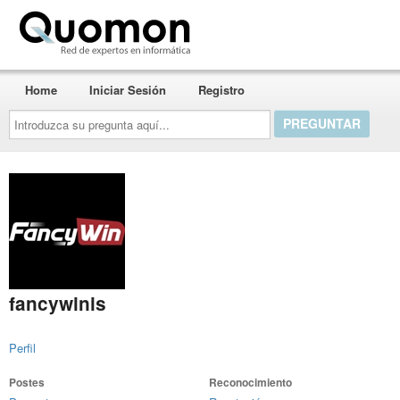
Quomon.es
Home
Iniciar Sesión
Registro
Introduzca
su
pregunta
aquí...
fancywinis
Perfil
Postes
Reconocimiento