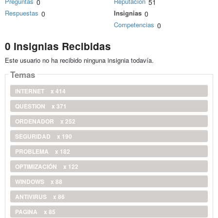
Preguntas
Reputación
0
51
Respuestas
Insignias
0
0
Competencias
0
0 Insignias Recibidas
Este usuario no ha recibido ninguna insignia todavía.
Temas
INTERNET
x 414
QUESTION
x 371
ORDENADOR
x 252
SEGURIDAD
x 190
PROBLEMA
x 182
OPTIMIZACIÓN
x 122
WINDOWS
x 88
ANTIVIRUS
x 86
PAGINA
x 85