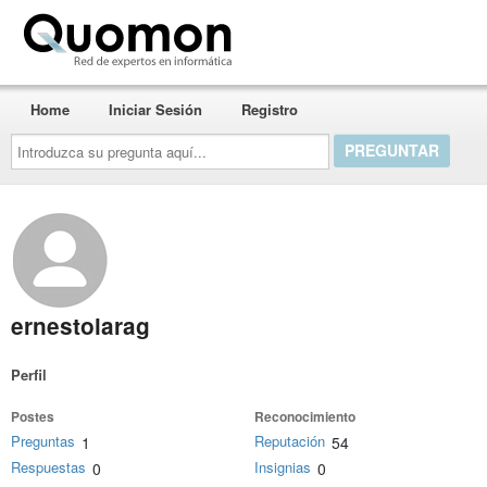
Quomon.es
Home
Iniciar Sesión
Registro
Introduzca
su
pregunta
aquí...
ernestolarag
Perfil
Postes
Reconocimiento
Preguntas
Reputación
1
54
Respuestas
Insignias
0
0