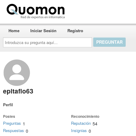
Quomon.es
Home
Iniciar Sesión
Registro
Introduzca
su
pregunta
aquí...
epitafio63
Perfil
Postes
Reconocimiento
Preguntas
Reputación
1
54
Respuestas
Insignias
0
0