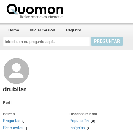
Quomon.es
Home
Iniciar Sesión
Registro
Introduzca
su
pregunta
aquí...
drubilar
Perfil
Postes
Reconocimiento
Preguntas
Reputación
0
60
Respuestas
Insignias
1
0