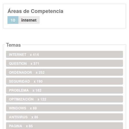
Áreas de Competencia
10
internet
Temas
INTERNET
x 414
QUESTION
x 371
ORDENADOR
x 252
SEGURIDAD
x 190
PROBLEMA
x 182
OPTIMIZACIÓN
x 122
WINDOWS
x 88
ANTIVIRUS
x 86
PAGINA
x 85