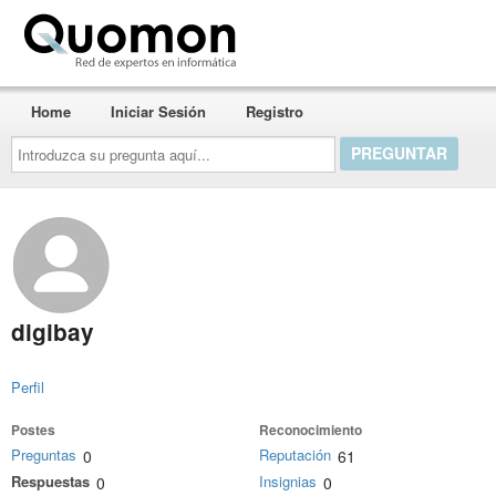
Quomon.es
Home
Iniciar Sesión
Registro
Introduzca
su
pregunta
aquí...
digibay
Perfil
Postes
Reconocimiento
Preguntas
Reputación
0
61
Respuestas
Insignias
0
0