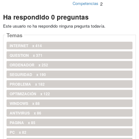
Competencias
2
Ha respondido 0 preguntas
Este usuario no ha respondido ninguna pregunta todavía.
Temas
INTERNET
x 414
QUESTION
x 371
ORDENADOR
x 252
SEGURIDAD
x 190
PROBLEMA
x 182
OPTIMIZACIÓN
x 122
WINDOWS
x 88
ANTIVIRUS
x 86
PAGINA
x 85
PC
x 82