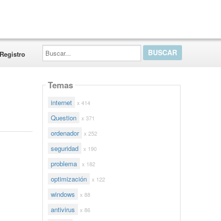
Buscar...
Registro
Temas
internet
x 414
Question
x 371
ordenador
x 252
seguridad
x 190
problema
x 182
optimización
x 122
windows
x 88
antivirus
x 86