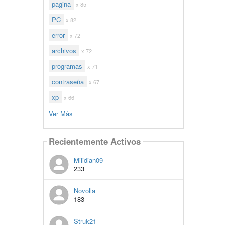
pagina
x 85
PC
x 82
error
x 72
archivos
x 72
programas
x 71
contraseña
x 67
xp
x 66
Ver Más
Recientemente Activos
Milidian09
233
Novolla
183
Struk21