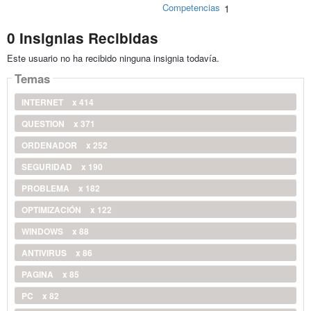
Competencias
1
0 Insignias Recibidas
Este usuario no ha recibido ninguna insignia todavía.
Temas
INTERNET
x 414
QUESTION
x 371
ORDENADOR
x 252
SEGURIDAD
x 190
PROBLEMA
x 182
OPTIMIZACIÓN
x 122
WINDOWS
x 88
ANTIVIRUS
x 86
PAGINA
x 85
PC
x 82