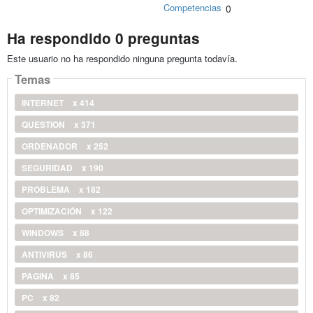
Competencias
0
Ha respondido 0 preguntas
Este usuario no ha respondido ninguna pregunta todavía.
Temas
INTERNET
x 414
QUESTION
x 371
ORDENADOR
x 252
SEGURIDAD
x 190
PROBLEMA
x 182
OPTIMIZACIÓN
x 122
WINDOWS
x 88
ANTIVIRUS
x 86
PAGINA
x 85
PC
x 82