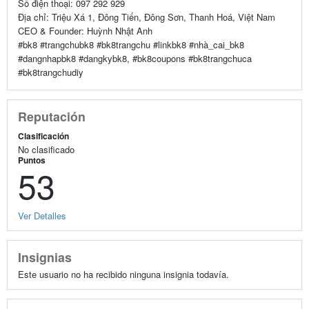
Số điện thoại: 097 292 929
Địa chỉ: Triệu Xá 1, Đông Tiến, Đông Sơn, Thanh Hoá, Việt Nam
CEO & Founder: Huỳnh Nhật Anh
#bk8 #trangchubk8 #bk8trangchu #linkbk8 #nhà_cai_bk8
#dangnhapbk8 #dangkybk8, #bk8coupons #bk8trangchuca
#bk8trangchudiy
Reputación
Clasificación
No clasificado
Puntos
53
Ver Detalles
Insignias
Este usuario no ha recibido ninguna insignia todavía.