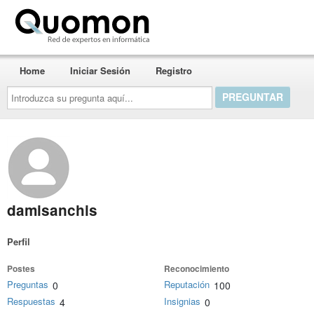
Quomon.es
Home
Iniciar Sesión
Registro
Introduzca
su
pregunta
aquí...
damisanchis
Perfil
Postes
Reconocimiento
Preguntas
Reputación
0
100
Respuestas
Insignias
4
0