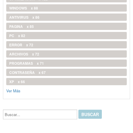
WINDOWS
x 88
ANTIVIRUS
x 86
PAGINA
x 85
PC
x 82
ERROR
x 72
ARCHIVOS
x 72
PROGRAMAS
x 71
CONTRASEÑA
x 67
XP
x 66
Ver Más
Buscar...