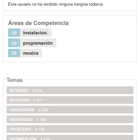
Este usuario no ha recibido ninguna insignia todavía.
Áreas de Competencia
10
instalacion.
10
programación
10
musica
Temas
INTERNET
x 414
QUESTION
x 371
ORDENADOR
x 252
SEGURIDAD
x 190
PROBLEMA
x 182
OPTIMIZACIÓN
x 122