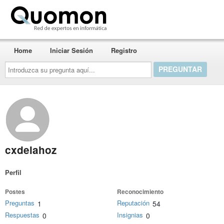
Quomon.es
Home
Iniciar Sesión
Registro
Introduzca
su
pregunta
aquí...
cxdelahoz
Perfil
Postes
Reconocimiento
Preguntas
Reputación
1
54
Respuestas
Insignias
0
0