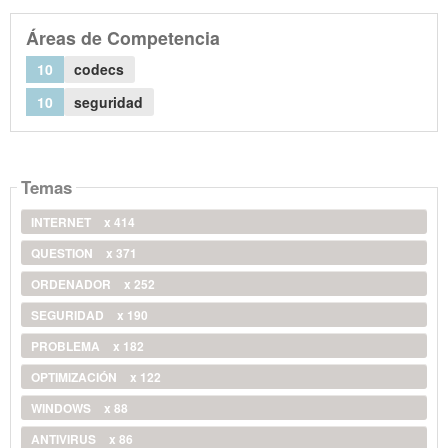
Áreas de Competencia
10
codecs
10
seguridad
Temas
INTERNET
x 414
QUESTION
x 371
ORDENADOR
x 252
SEGURIDAD
x 190
PROBLEMA
x 182
OPTIMIZACIÓN
x 122
WINDOWS
x 88
ANTIVIRUS
x 86