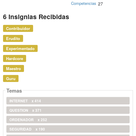
Competencias
27
6 Insignias Recibidas
Contribuidor
Erudito
Experimentado
Hardcore
Maestro
Guru
Temas
INTERNET
x 414
QUESTION
x 371
ORDENADOR
x 252
SEGURIDAD
x 190