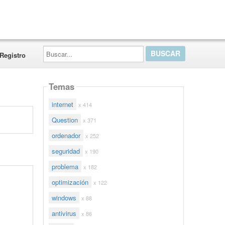
Buscar...
Registro
Temas
internet
x 414
Question
x 371
ordenador
x 252
seguridad
x 190
problema
x 182
optimización
x 122
windows
x 88
antivirus
x 86