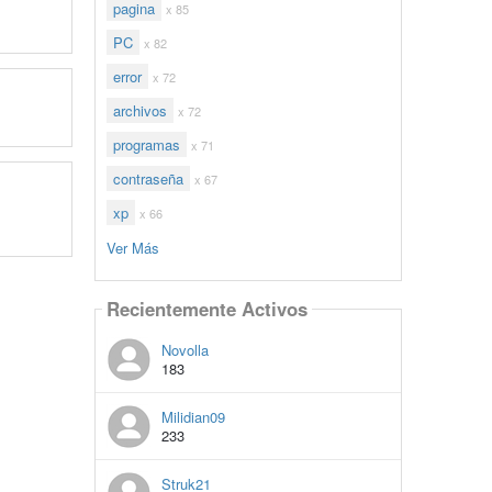
pagina
x 85
PC
x 82
error
x 72
archivos
x 72
programas
x 71
contraseña
x 67
xp
x 66
Ver Más
Recientemente Activos
Novolla
183
Milidian09
233
Struk21