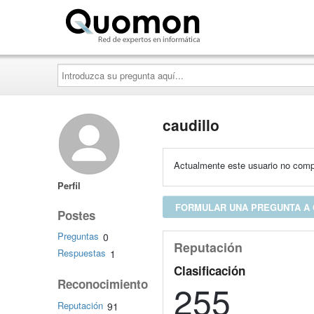
Quomon.es
Introduzca
su
pregunta
aquí...
caudillo
Actualmente este usuario no compa
Perfil
FORMULAR UNA PREGUNTA A 
Postes
Preguntas
0
Reputación
Respuestas
1
Clasificación
Reconocimiento
255
Reputación
91