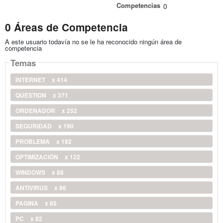
Competencias
0
0 Áreas de Competencia
A este usuario todavía no se le ha reconocido ningún área de
competencia
Temas
INTERNET
x 414
QUESTION
x 371
ORDENADOR
x 252
SEGURIDAD
x 190
PROBLEMA
x 182
OPTIMIZACIÓN
x 122
WINDOWS
x 88
ANTIVIRUS
x 86
PAGINA
x 85
PC
x 82