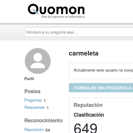
Quomon.es
Introduzca
su
pregunta
aquí...
carmeleta
Actualmente este usuario no compa
Perfil
FORMULAR UNA PREGUNTA A
Postes
Preguntas
1
Reputación
Respuestas
1
Clasificación
Reconocimiento
649
Reputación
64