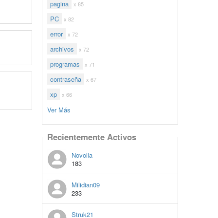
pagina
x 85
PC
x 82
error
x 72
archivos
x 72
programas
x 71
contraseña
x 67
xp
x 66
Ver Más
Recientemente Activos
Novolla
183
Milidian09
233
Struk21