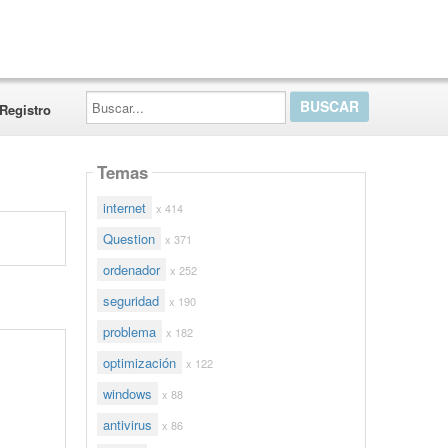
Buscar...
Registro
Temas
internet
x 414
Question
x 371
ordenador
x 252
seguridad
x 190
problema
x 182
optimización
x 122
windows
x 88
antivirus
x 86