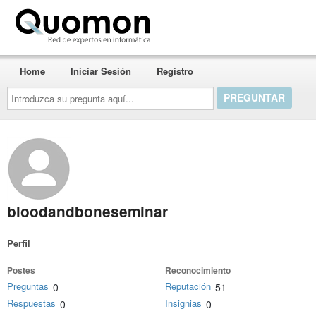
Quomon.es
Home
Iniciar Sesión
Registro
Introduzca
su
pregunta
aquí...
bloodandboneseminar
Perfil
Postes
Reconocimiento
Preguntas
Reputación
0
51
Respuestas
Insignias
0
0