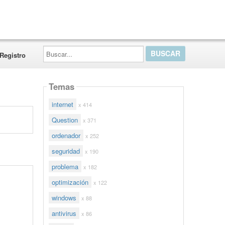
Buscar...
Registro
Temas
internet
x 414
Question
x 371
ordenador
x 252
seguridad
x 190
problema
x 182
optimización
x 122
windows
x 88
antivirus
x 86