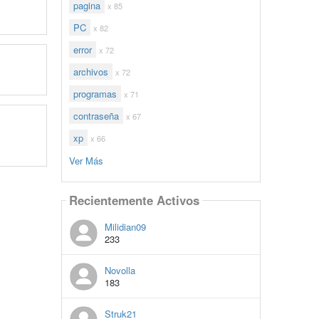
pagina
x 85
PC
x 82
error
x 72
archivos
x 72
programas
x 71
contraseña
x 67
xp
x 66
Ver Más
Recientemente Activos
Milidian09
233
Novolla
183
Struk21