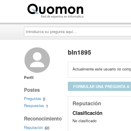
Quomon.es
Introduzca
su
pregunta
aquí...
bln1895
Actualmente este usuario no compa
Perfil
FORMULAR UNA PREGUNTA A 
Postes
Preguntas
0
Reputación
Respuestas
1
Clasificación
Reconocimiento
No clasificado
Reputación
60