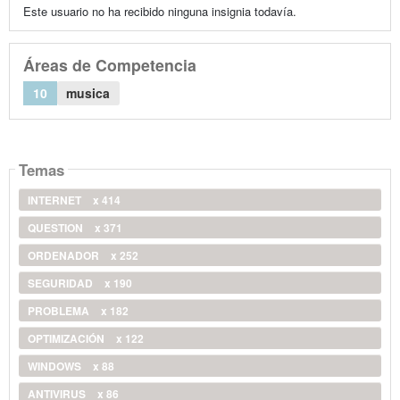
Este usuario no ha recibido ninguna insignia todavía.
Áreas de Competencia
10
musica
Temas
INTERNET
x 414
QUESTION
x 371
ORDENADOR
x 252
SEGURIDAD
x 190
PROBLEMA
x 182
OPTIMIZACIÓN
x 122
WINDOWS
x 88
ANTIVIRUS
x 86