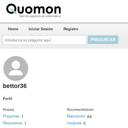
Quomon.es
Home
Iniciar Sesión
Registro
Introduzca
su
pregunta
aquí...
bettor36
Perfil
Postes
Reconocimiento
Preguntas
Reputación
1
64
Respuestas
Insignias
1
0