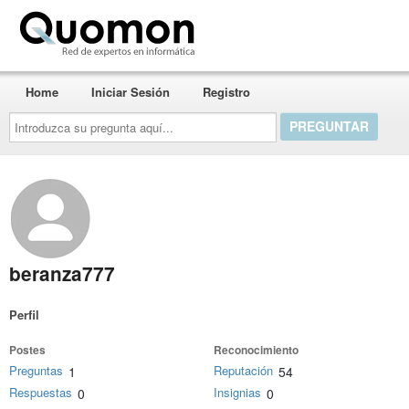
Quomon.es
Home
Iniciar Sesión
Registro
Introduzca
su
pregunta
aquí...
beranza777
Perfil
Postes
Reconocimiento
Preguntas
Reputación
1
54
Respuestas
Insignias
0
0