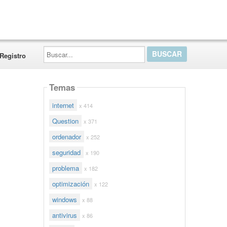
Buscar...
Registro
Temas
internet
x 414
Question
x 371
ordenador
x 252
seguridad
x 190
problema
x 182
optimización
x 122
windows
x 88
antivirus
x 86