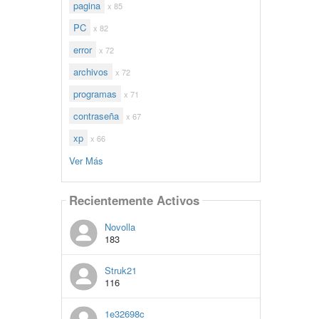
pagina
x 85
PC
x 82
error
x 72
archivos
x 72
programas
x 71
contraseña
x 67
xp
x 66
Ver Más
Recientemente Activos
Novolla
183
Struk21
116
1e32698c