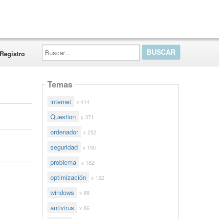
Buscar...
Registro
Temas
internet
x 414
Question
x 371
ordenador
x 252
seguridad
x 190
problema
x 182
optimización
x 122
windows
x 88
antivirus
x 86