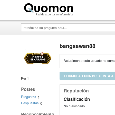
Quomon.es
Introduzca
su
pregunta
aquí...
bangsawan88
Actualmente este usuario no compa
FORMULAR UNA PREGUNTA A
Perfil
Postes
Reputación
Preguntas
1
Clasificación
Respuestas
0
No clasificado
Reconocimiento