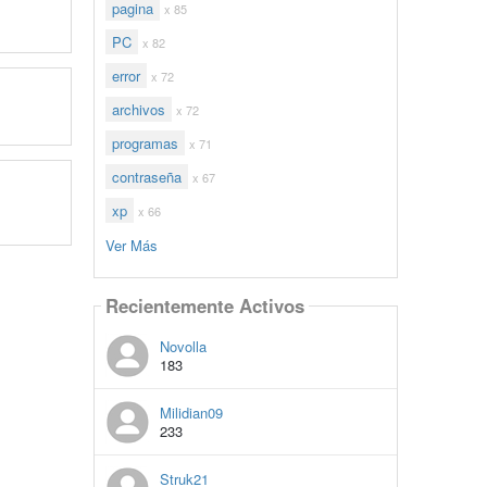
pagina
x 85
PC
x 82
error
x 72
archivos
x 72
programas
x 71
contraseña
x 67
xp
x 66
Ver Más
Recientemente Activos
Novolla
183
Milidian09
233
Struk21