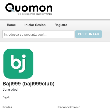
Quomon.es
Home
Iniciar Sesión
Registro
Introduzca
su
pregunta
aquí...
Baji999 (baji999club)
Bangladesh
Perfil
Postes
Reconocimiento