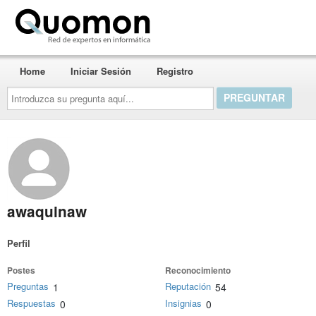
Quomon.es
Home
Iniciar Sesión
Registro
Introduzca
su
pregunta
aquí...
awaquinaw
Perfil
Postes
Reconocimiento
Preguntas
Reputación
1
54
Respuestas
Insignias
0
0