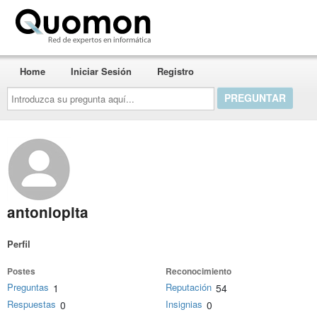
Quomon.es
Home
Iniciar Sesión
Registro
Introduzca
su
pregunta
aquí...
antoniopita
Perfil
Postes
Reconocimiento
Preguntas
Reputación
1
54
Respuestas
Insignias
0
0