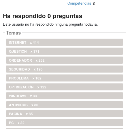
Competencias
0
Ha respondido 0 preguntas
Este usuario no ha respondido ninguna pregunta todavía.
Temas
INTERNET
x 414
QUESTION
x 371
ORDENADOR
x 252
SEGURIDAD
x 190
PROBLEMA
x 182
OPTIMIZACIÓN
x 122
WINDOWS
x 88
ANTIVIRUS
x 86
PAGINA
x 85
PC
x 82