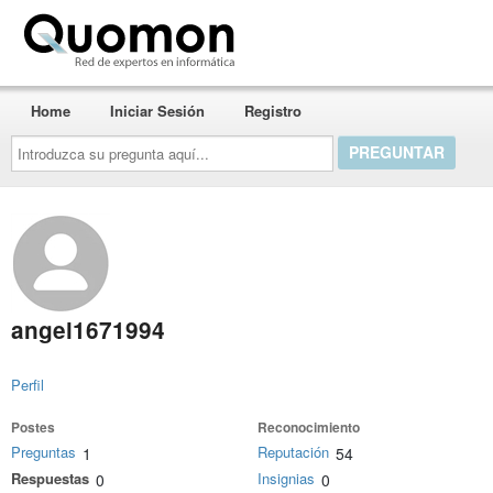
Quomon.es
Home
Iniciar Sesión
Registro
Introduzca
su
pregunta
aquí...
angel1671994
Perfil
Postes
Reconocimiento
Preguntas
Reputación
1
54
Respuestas
Insignias
0
0