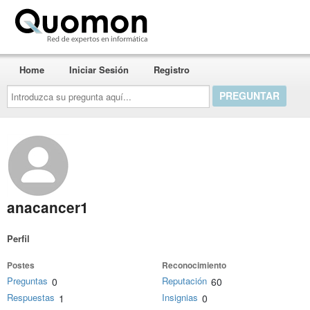
Quomon.es
Home
Iniciar Sesión
Registro
Introduzca
su
pregunta
aquí...
anacancer1
Perfil
Postes
Reconocimiento
Preguntas
Reputación
0
60
Respuestas
Insignias
1
0