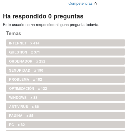
Competencias
0
Ha respondido 0 preguntas
Este usuario no ha respondido ninguna pregunta todavía.
Temas
INTERNET
x 414
QUESTION
x 371
ORDENADOR
x 252
SEGURIDAD
x 190
PROBLEMA
x 182
OPTIMIZACIÓN
x 122
WINDOWS
x 88
ANTIVIRUS
x 86
PAGINA
x 85
PC
x 82