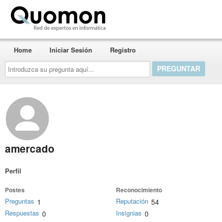
Quomon.es
Home
Iniciar Sesión
Registro
Introduzca
su
pregunta
aquí...
amercado
Perfil
Postes
Reconocimiento
Preguntas
Reputación
1
54
Respuestas
Insignias
0
0