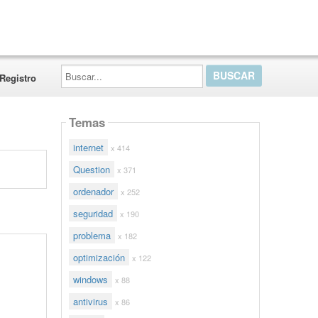
Buscar...
Registro
Temas
internet
x 414
Question
x 371
ordenador
x 252
seguridad
x 190
problema
x 182
optimización
x 122
windows
x 88
antivirus
x 86