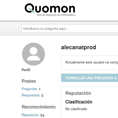
Quomon.es
Introduzca
su
pregunta
aquí...
alecanatprod
Actualmente este usuario no compa
Perfil
FORMULAR UNA PREGUNTA A
Postes
Preguntas
1
Reputación
Respuestas
0
Clasificación
Reconocimiento
No clasificado
Reputación
54