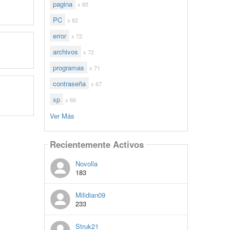
pagina
x 85
PC
x 82
error
x 72
archivos
x 72
programas
x 71
contraseña
x 67
xp
x 66
Ver Más
Recientemente Activos
Novolla
183
Milidian09
233
Struk21