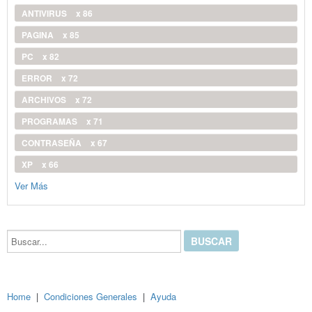
ANTIVIRUS
x 86
PAGINA
x 85
PC
x 82
ERROR
x 72
ARCHIVOS
x 72
PROGRAMAS
x 71
CONTRASEÑA
x 67
XP
x 66
Ver Más
Buscar...
Home
|
Condiciones Generales
|
Ayuda