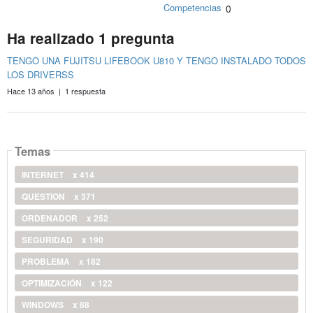
Competencias
0
Ha realizado 1 pregunta
TENGO UNA FUJITSU LIFEBOOK U810 Y TENGO INSTALADO TODOS
LOS DRIVERSS
Hace 13 años | 1 respuesta
Temas
INTERNET
x 414
QUESTION
x 371
ORDENADOR
x 252
SEGURIDAD
x 190
PROBLEMA
x 182
OPTIMIZACIÓN
x 122
WINDOWS
x 88