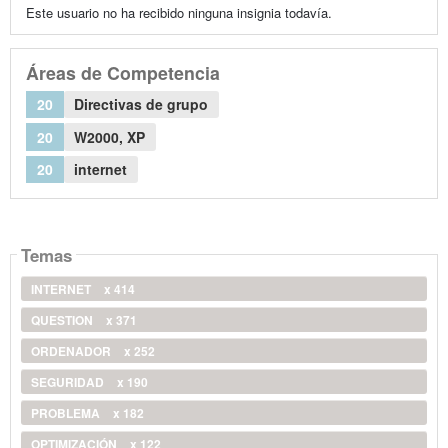
Este usuario no ha recibido ninguna insignia todavía.
Áreas de Competencia
20
Directivas de grupo
20
W2000, XP
20
internet
Temas
INTERNET
x 414
QUESTION
x 371
ORDENADOR
x 252
SEGURIDAD
x 190
PROBLEMA
x 182
OPTIMIZACIÓN
x 122