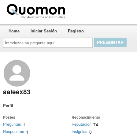
Quomon.es
Home
Iniciar Sesión
Registro
Introduzca
su
pregunta
aquí...
aaleex83
Perfil
Postes
Reconocimiento
Preguntas
Reputación
1
74
Respuestas
Insignias
1
0