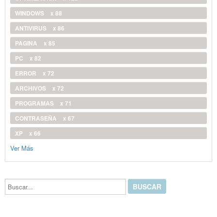
WINDOWS
x 88
ANTIVIRUS
x 86
PAGINA
x 85
PC
x 82
ERROR
x 72
ARCHIVOS
x 72
PROGRAMAS
x 71
CONTRASEÑA
x 67
XP
x 66
Ver Más
Buscar...