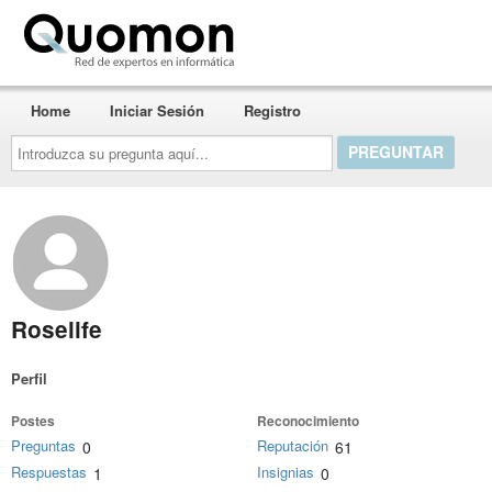
Quomon.es
Home
Iniciar Sesión
Registro
Introduzca
su
pregunta
aquí...
Roselife
Perfil
Postes
Reconocimiento
Preguntas
Reputación
0
61
Respuestas
Insignias
1
0