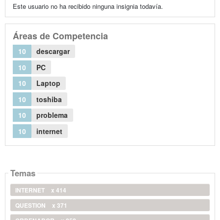
Este usuario no ha recibido ninguna insignia todavía.
Áreas de Competencia
10
descargar
10
PC
10
Laptop
10
toshiba
10
problema
10
internet
Temas
INTERNET
x 414
QUESTION
x 371