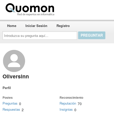
Quomon.es
Home
Iniciar Sesión
Registro
Introduzca
su
pregunta
aquí...
Oliversinn
Perfil
Postes
Reconocimiento
Preguntas
Reputación
0
70
Respuestas
Insignias
2
0