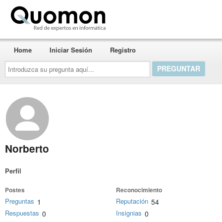
Quomon.es
Home
Iniciar Sesión
Registro
Introduzca
su
pregunta
aquí...
Norberto
Perfil
Postes
Reconocimiento
Preguntas
Reputación
1
54
Respuestas
Insignias
0
0