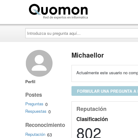
Quomon.es
Introduzca
su
pregunta
aquí...
Michaellor
Actualmente este usuario no compa
Perfil
FORMULAR UNA PREGUNTA A
Postes
Preguntas
0
Reputación
Respuestas
0
Clasificación
Reconocimiento
802
Reputación
63