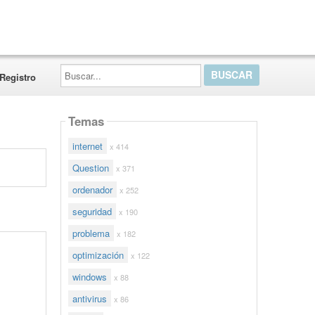
Buscar...
Registro
Temas
internet
x 414
Question
x 371
ordenador
x 252
seguridad
x 190
problema
x 182
optimización
x 122
windows
x 88
antivirus
x 86