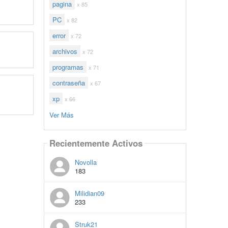
pagina
x 85
PC
x 82
error
x 72
archivos
x 72
programas
x 71
contraseña
x 67
xp
x 66
Ver Más
Recientemente Activos
Novolla
183
Milidian09
233
Struk21