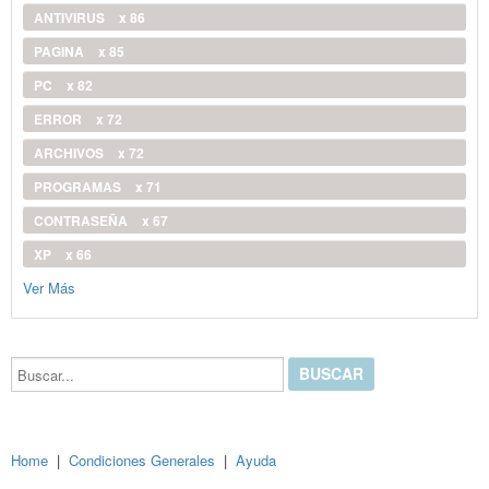
ANTIVIRUS
x 86
PAGINA
x 85
PC
x 82
ERROR
x 72
ARCHIVOS
x 72
PROGRAMAS
x 71
CONTRASEÑA
x 67
XP
x 66
Ver Más
Buscar...
Home
|
Condiciones Generales
|
Ayuda