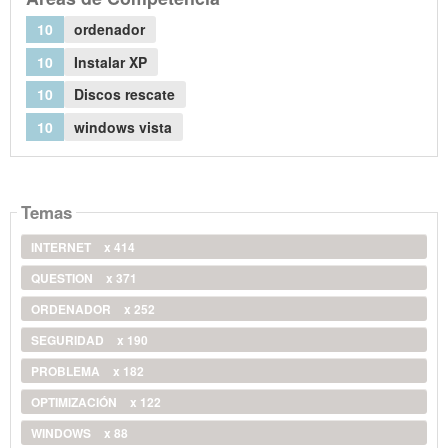
10
ordenador
10
Instalar XP
10
Discos rescate
10
windows vista
Temas
INTERNET
x 414
QUESTION
x 371
ORDENADOR
x 252
SEGURIDAD
x 190
PROBLEMA
x 182
OPTIMIZACIÓN
x 122
WINDOWS
x 88