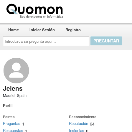
Quomon.es
Home
Iniciar Sesión
Registro
Introduzca
su
pregunta
aquí...
Jelens
Madrid, Spain
Perfil
Postes
Reconocimiento
Preguntas
Reputación
1
64
Respuestas
Insignias
1
0