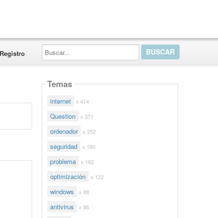
Buscar...
Registro
Temas
internet
x 414
Question
x 371
ordenador
x 252
seguridad
x 190
problema
x 182
optimización
x 122
windows
x 88
antivirus
x 86