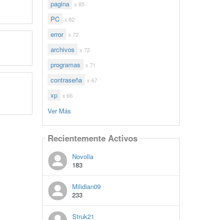
pagina
x 85
PC
x 82
error
x 72
archivos
x 72
programas
x 71
contraseña
x 67
xp
x 66
Ver Más
Recientemente Activos
Novolla
183
Milidian09
233
Struk21