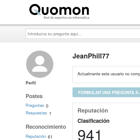
Quomon.es
Introduzca
su
pregunta
aquí...
JeanPhill77
Actualmente este usuario no compa
Perfil
FORMULAR UNA PREGUNTA A 
Postes
Preguntas
0
Reputación
Respuestas
1
Clasificación
Reconocimiento
941
Reputación
61