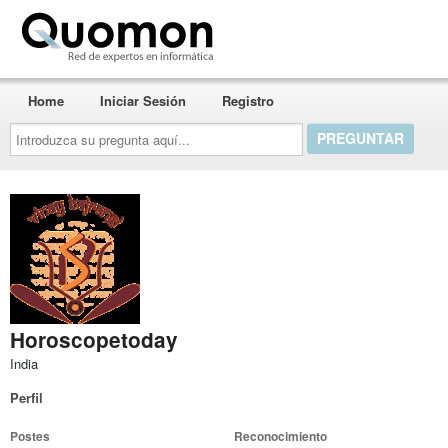
Quomon.es
Home
Iniciar Sesión
Registro
Introduzca
su
pregunta
aquí...
Horoscopetoday
India
Perfil
Postes
Reconocimiento