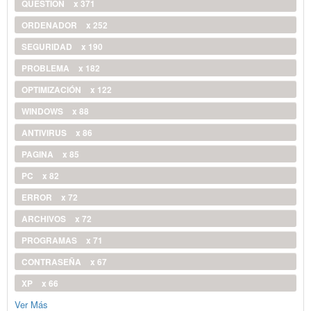
QUESTION
x 371
ORDENADOR
x 252
SEGURIDAD
x 190
PROBLEMA
x 182
OPTIMIZACIÓN
x 122
WINDOWS
x 88
ANTIVIRUS
x 86
PAGINA
x 85
PC
x 82
ERROR
x 72
ARCHIVOS
x 72
PROGRAMAS
x 71
CONTRASEÑA
x 67
XP
x 66
Ver Más