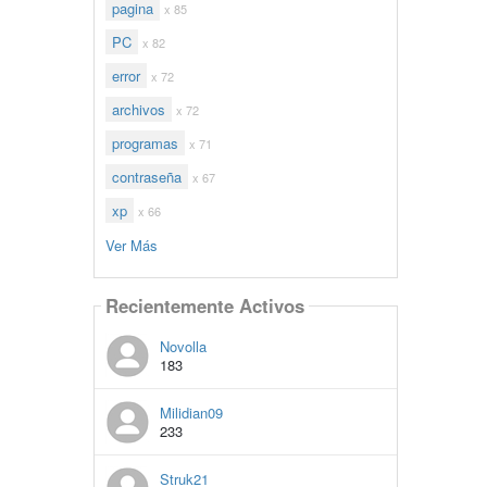
pagina
x 85
PC
x 82
error
x 72
archivos
x 72
programas
x 71
contraseña
x 67
xp
x 66
Ver Más
Recientemente Activos
Novolla
183
Milidian09
233
Struk21