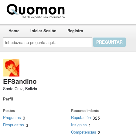
Quomon.es
Home
Iniciar Sesión
Registro
Introduzca
su
pregunta
aquí...
EFSandino
Santa Cruz, Bolivia
Perfil
Postes
Reconocimiento
Preguntas
Reputación
0
325
Respuestas
Insignias
3
1
Competencias
3