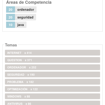
Áreas de Competencia
20
ordenador
20
seguridad
10
java
Temas
INTERNET
x 414
QUESTION
x 371
ORDENADOR
x 252
SEGURIDAD
x 190
PROBLEMA
x 182
OPTIMIZACIÓN
x 122
WINDOWS
x 88
ANTIVIRUS
x 86