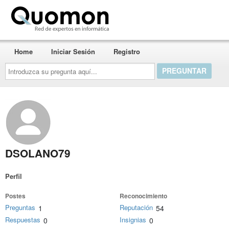
Quomon.es
Home
Iniciar Sesión
Registro
Introduzca
su
pregunta
aquí...
DSOLANO79
Perfil
Postes
Reconocimiento
Preguntas
Reputación
1
54
Respuestas
Insignias
0
0