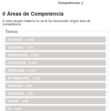
Competencias
0
0 Áreas de Competencia
A este usuario todavía no se le ha reconocido ningún área de
competencia
Temas
INTERNET
x 414
QUESTION
x 371
ORDENADOR
x 252
SEGURIDAD
x 190
PROBLEMA
x 182
OPTIMIZACIÓN
x 122
WINDOWS
x 88
ANTIVIRUS
x 86
PAGINA
x 85
PC
x 82