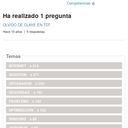
Competencias
0
Ha realizado 1 pregunta
OLVIDO DE CLAVE EN TDT
Hace 15 años | 0 respuestas
Temas
INTERNET
x 414
QUESTION
x 371
ORDENADOR
x 252
SEGURIDAD
x 190
PROBLEMA
x 182
OPTIMIZACIÓN
x 122
WINDOWS
x 88
ANTIVIRUS
x 86